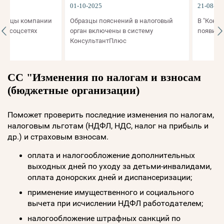
01-10-2025
21-08-2025
цы компании
Образцы пояснений в налоговый
В "Конструкт
оцсетях
орган включены в систему
появились д
КонсультантПлюс
СС "Изменения по налогам и взносам
(бюджетные организации)
Поможет проверить последние изменения по налогам,
налоговым льготам (НДФЛ, НДС, налог на прибыль и
др.) и страховым взносам.
оплата и налогообложение дополнительных
выходных дней по уходу за детьми-инвалидами,
оплата донорских дней и диспансеризации;
применение имущественного и социального
вычета при исчислении НДФЛ работодателем;
налогообложение штрафных санкций по